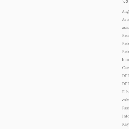
Ang
Asi
asi
Bea
Beb
Beb
bio
Cac
DP
DPT
E-b
es
Fasi
Inf
Kay