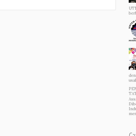
UTM
ber
den
usa
PE
TAT
Ass
Dib
Ind
men
Ca