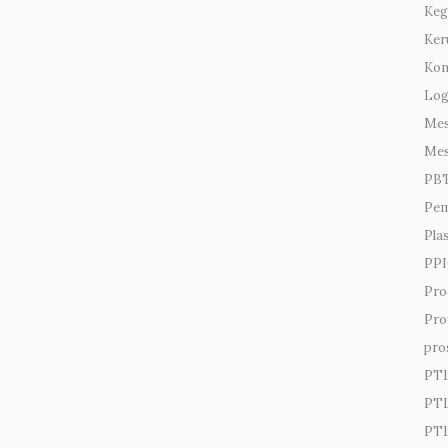
Keg
Ker
Kon
Lo
Mes
Mes
PB
Pem
Pla
PPI
Pro
Prof
pro
PT
PTL
PTL