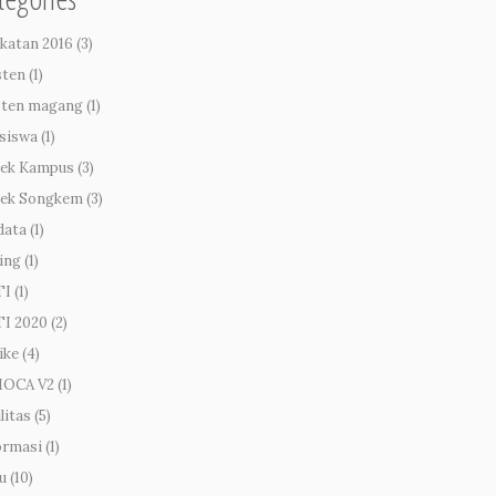
katan 2016
(3)
sten
(1)
sten magang
(1)
siswa
(1)
ek Kampus
(3)
ek Songkem
(3)
data
(1)
ing
(1)
TI
(1)
I 2020
(2)
ike
(4)
MOCA V2
(1)
litas
(5)
ormasi
(1)
u
(10)