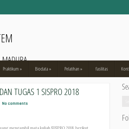
TEM
O MADURA
Praktikum
»
Biodata
»
Pelatihan
»
fasilitas
Kont
Se
AN TUGAS 1 SISPRO 2018
No comments
Fo
yang mengambil mata kuliah SISPRO 2018, berikut