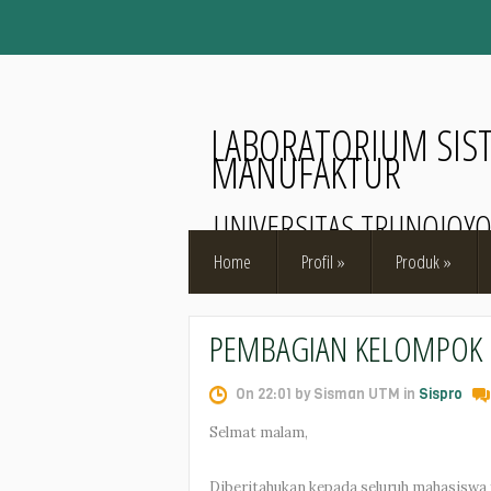
LABORATORIUM SIS
MANUFAKTUR
UNIVERSITAS TRUNOJOY
Home
Profil
»
Produk
»
PEMBAGIAN KELOMPOK D
On 22:01 by Sisman UTM in
Sispro
Selmat malam,
Diberitahukan kepada seluruh mahasiswa 