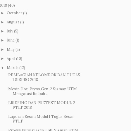
2018
(40)
October
(1)
►
August
(1)
►
July
(5)
►
June
(1)
►
May
(5)
►
April
(10)
►
March
(12)
▼
PEMBAGIAN KELOMPOK DAN TUGAS
1 SISPRO 2018
Mesin Hot-Press Gen-2 Sisman UTM
Mengatasi limbah ...
BRIEFING DAN PRETEST MODUL 2
PTLF 2018
Laporan Resmi Modul 1 Tugas Besar
PTLF
Produk kursi plastik Lab. Sisman UTM