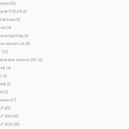
iatan
(15)
upuk PULOR
(1)
tak kami
(1)
gam
(4)
in pengering
(1)
in-mesin Lab
(8)
T
(32)
bekalan Asisten 2017
(1)
stik
(4)
C
(1)
duk
(1)
il
(2)
sman
(27)
LF
(10)
F 2019
(11)
F 2020
(15)