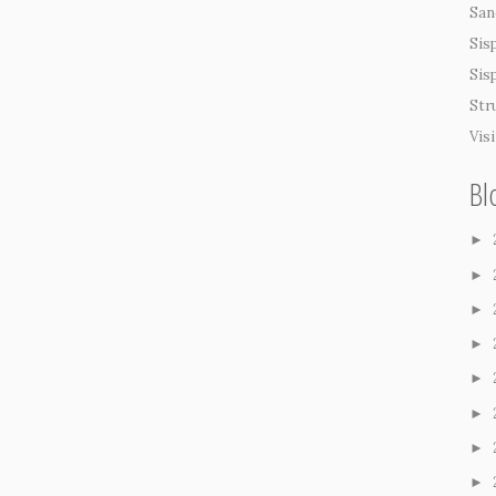
San
Sis
Sis
Str
Vis
Bl
►
►
►
►
►
►
►
►