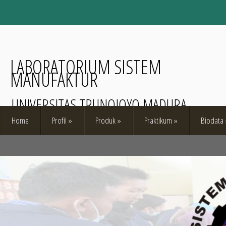
LABORATORIUM SISTEM
MANUFAKTUR
UNIVERSITAS TRUNOJOYO MADURA
Home
Profil
»
Produk
»
Praktikum
»
Biodata