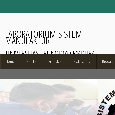
LABORATORIUM SISTEM
MANUFAKTUR
UNIVERSITAS TRUNOJOYO MADURA
Home
Profil
»
Produk
»
Praktikum
»
Biodata