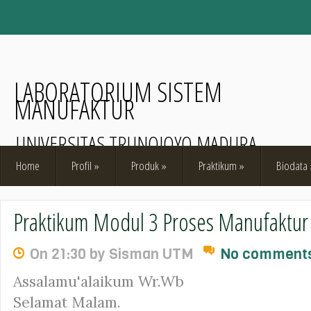
LABORATORIUM SISTEM
MANUFAKTUR
UNIVERSITAS TRUNOJOYO MADURA
Home
Profil
»
Produk
»
Praktikum
»
Biodata
Praktikum Modul 3 Proses Manufaktur
On 21:30 by Sisman UTM
No comment
Assalamu'alaikum Wr.Wb
Selamat Malam.