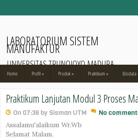
LABORATORIUM SISTEM
MANUFAKTUR
UNIVERSITAS TRUNOJOYO MADURA
Home
Profil
»
Produk
»
Praktikum
»
Biodata
Praktikum Lanjutan Modul 3 Proses M
On 07:36 by Sisman UTM
No comment
Assalamu'alaikum Wr.Wb
Selamat Malam.