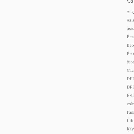
Ang
Asi
asi
Bea
Beb
Beb
bio
Cac
DP
DPT
E-b
es
Fasi
Inf
Kay