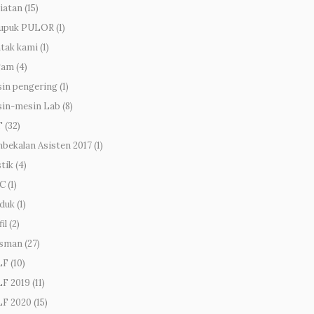
iatan
(15)
upuk PULOR
(1)
tak kami
(1)
gam
(4)
in pengering
(1)
in-mesin Lab
(8)
T
(32)
bekalan Asisten 2017
(1)
stik
(4)
C
(1)
duk
(1)
il
(2)
sman
(27)
LF
(10)
F 2019
(11)
F 2020
(15)