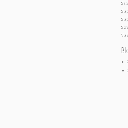
San
Sis
Sis
Str
Vis
Bl
►
▼