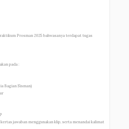
 praktikum Prosman 2025 bahwasanya terdapat tugas
akan pada :
sia Bagian Sisman)
ur
TP
an kertas jawaban menggunakan klip, serta menandai kalimat