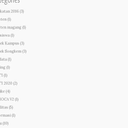
katan 2016
(3)
sten
(1)
sten magang
(1)
siswa
(1)
ek Kampus
(3)
ek Songkem
(3)
data
(1)
ing
(1)
TI
(1)
I 2020
(2)
ike
(4)
MOCA V2
(1)
litas
(5)
ormasi
(1)
u
(10)