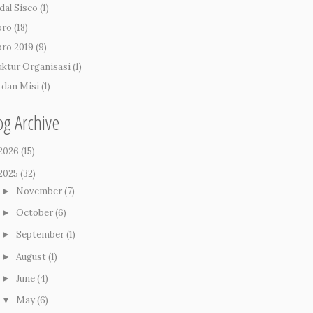
dal Sisco
(1)
pro
(18)
pro 2019
(9)
uktur Organisasi
(1)
i dan Misi
(1)
og Archive
2026
(15)
2025
(32)
November
(7)
►
October
(6)
►
September
(1)
►
August
(1)
►
June
(4)
►
May
(6)
▼