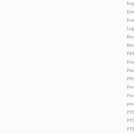
Keg
Ker
Kon
Lo
Mes
Mes
PB
Pem
Pla
PPI
Pro
Prof
pro
PT
PTL
PTL