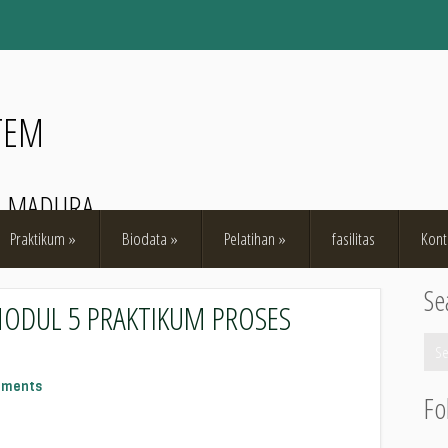
TEM
O MADURA
Praktikum
»
Biodata
»
Pelatihan
»
fasilitas
Kont
Se
ODUL 5 PRAKTIKUM PROSES
mments
Fo