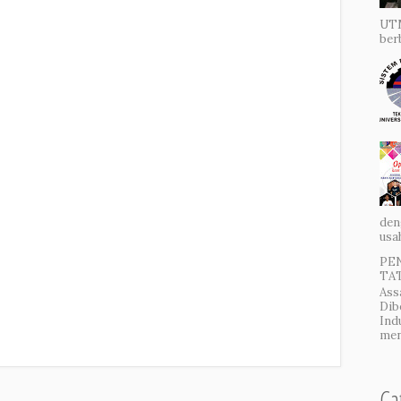
UTM
ber
den
usa
PE
TAT
Ass
Dib
Ind
men
Ca