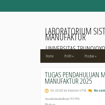
LABORATORIUM SIS
MANUFAKTUR
UNIVERSITAS TRUNOJOY
Home
Profil
»
Produk
»
TUGAS PENDAHULUAN M
MANUFAKTUR 2025
On 22:00 by Sisman UTM
No co
Assalamualaikum Wr.Wb
Shalom.