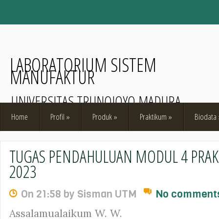
LABORATORIUM SISTEM
MANUFAKTUR
UNIVERSITAS TRUNOJOYO MADURA
Home
Profil
»
Produk
»
Praktikum
»
Biodata
TUGAS PENDAHULUAN MODUL 4 PRAK
2023
On 21:58 by Sisman UTM
No comment
Assalamualaikum W. W.