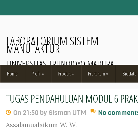
LABORATORIUM SISTEM
MANUFAKTUR
UNIVERSITAS TRUNOJOYO MADURA
Home
Profil
»
Produk
»
Praktikum
»
Biodata
TUGAS PENDAHULUAN MODUL 6 PRAK
On 21:50 by Sisman UTM
No comment
Assalamualaikum W. W.