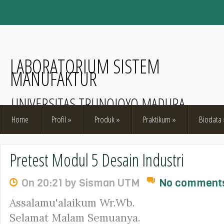
LABORATORIUM SISTEM
MANUFAKTUR
UNIVERSITAS TRUNOJOYO MADURA
Home
Profil
»
Produk
»
Praktikum
»
Biodata
Pretest Modul 5 Desain Industri
On 20:21 by Sisman UTM
No comment
Assalamu'alaikum Wr.Wb.
Selamat Malam Semuanya.