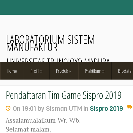
LABORATORIUM SISTEM
MANUFAKTUR
UNIVERSITAS TRUNOJOYO MADURA
Home
Profil
»
Produk
»
Praktikum
»
Biodata
Pendaftaran Tim Game Sispro 2019
On 19:01 by Sisman UTM in
Sispro 2019
Assalamualaikum Wr. Wb.
Selamat malam,