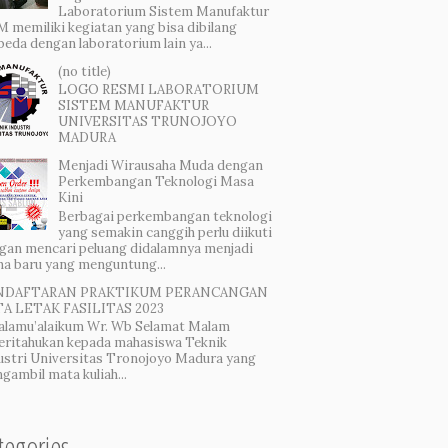
Laboratorium Sistem Manufaktur
 memiliki kegiatan yang bisa dibilang
beda dengan laboratorium lain ya...
(no title)
LOGO RESMI LABORATORIUM
SISTEM MANUFAKTUR
UNIVERSITAS TRUNOJOYO
MADURA
Menjadi Wirausaha Muda dengan
Perkembangan Teknologi Masa
Kini
Berbagai perkembangan teknologi
yang semakin canggih perlu diikuti
gan mencari peluang didalamnya menjadi
ha baru yang menguntung...
NDAFTARAN PRAKTIKUM PERANCANGAN
A LETAK FASILITAS 2023
alamu’alaikum Wr. Wb Selamat Malam
eritahukan kepada mahasiswa Teknik
ustri Universitas Tronojoyo Madura yang
gambil mata kuliah...
tegories