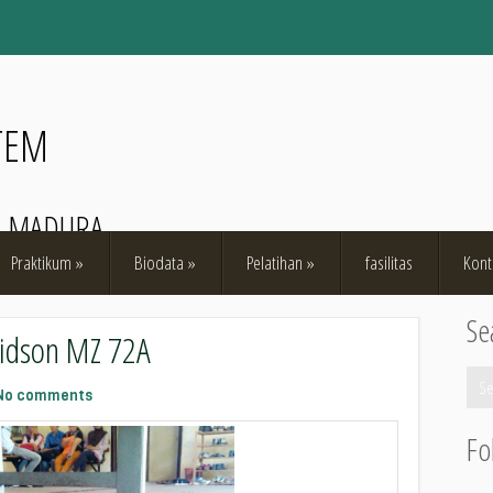
TEM
O MADURA
Praktikum
»
Biodata
»
Pelatihan
»
fasilitas
Kont
Se
vidson MZ 72A
No comments
Fo