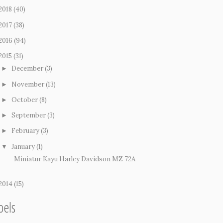
2018
(40)
2017
(38)
2016
(94)
2015
(31)
December
(3)
►
November
(13)
►
October
(8)
►
September
(3)
►
February
(3)
►
January
(1)
▼
Miniatur Kayu Harley Davidson MZ 72A
2014
(15)
bels