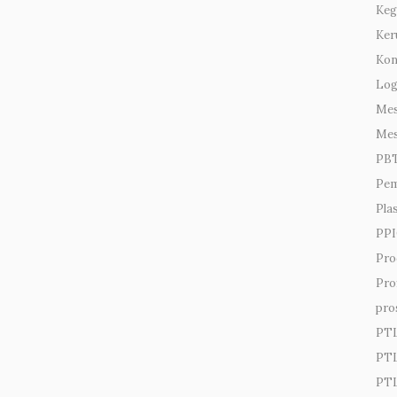
Keg
Ker
Kon
Lo
Mes
Mes
PB
Pem
Pla
PPI
Pro
Prof
pro
PT
PTL
PTL