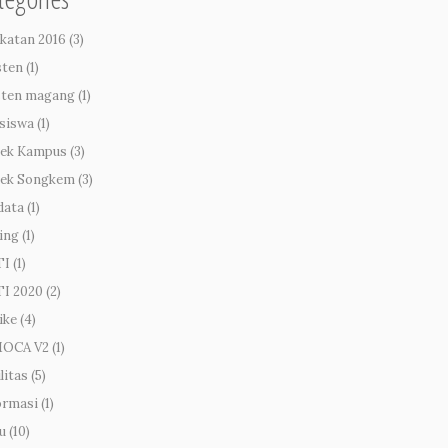
katan 2016
(3)
sten
(1)
sten magang
(1)
siswa
(1)
ek Kampus
(3)
ek Songkem
(3)
data
(1)
ing
(1)
TI
(1)
I 2020
(2)
ike
(4)
MOCA V2
(1)
litas
(5)
ormasi
(1)
u
(10)