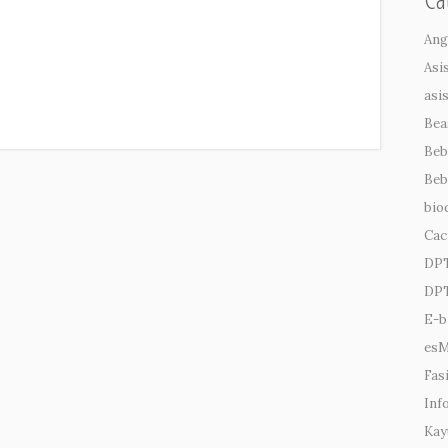
Ang
Asi
asi
Bea
Beb
Beb
bio
Cac
DP
DPT
E-b
es
Fasi
Inf
Kay