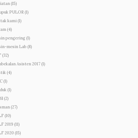
iatan
(15)
upuk PULOR
(1)
tak kami
(1)
gam
(4)
in pengering
(1)
in-mesin Lab
(8)
T
(32)
bekalan Asisten 2017
(1)
stik
(4)
C
(1)
duk
(1)
il
(2)
sman
(27)
LF
(10)
F 2019
(11)
F 2020
(15)