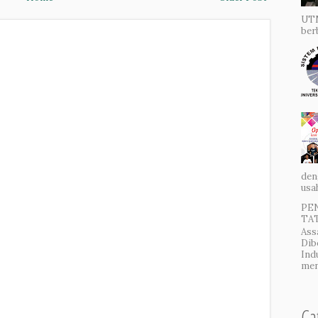
UTM
ber
den
usa
PE
TAT
Ass
Dib
Ind
men
Ca