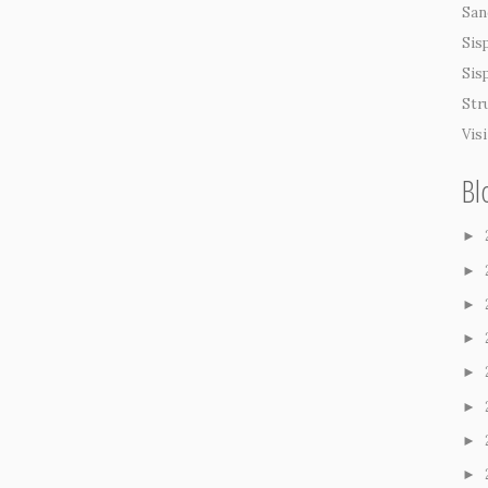
San
Sis
Sis
Str
Vis
Bl
►
►
►
►
►
►
►
►