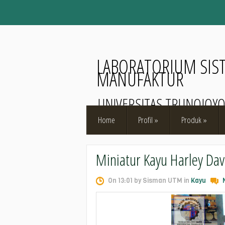
LABORATORIUM SIS
MANUFAKTUR
UNIVERSITAS TRUNOJOY
Home
Profil
»
Produk
»
Miniatur Kayu Harley Da
On 13:01 by Sisman UTM in
Kayu