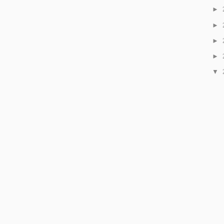
►
►
►
►
▼