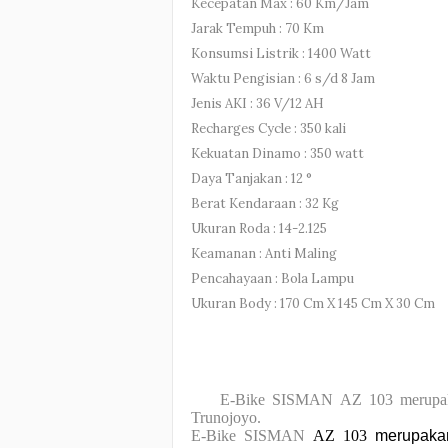
Kecepatan Max : 60 Km/Jam
Jarak Tempuh : 70 Km
Konsumsi Listrik : 1400 Watt
Waktu Pengisian : 6 s/d 8 Jam
Jenis AKI : 36 V/12 AH
Recharges Cycle : 350 kali
Kekuatan Dinamo : 350 watt
Daya Tanjakan : 12 °
Berat Kendaraan : 32 Kg
Ukuran Roda : 14-2.125
Keamanan : Anti Maling
Pencahayaan : Bola Lampu
Ukuran Body : 170 Cm X 145 Cm X 30 Cm
E-Bike SISMAN AZ 103 merupakan ha
Trunojoyo.
E-Bike SISMAN
AZ 103
merupakan