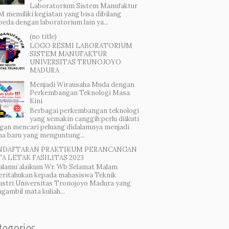
Laboratorium Sistem Manufaktur
 memiliki kegiatan yang bisa dibilang
beda dengan laboratorium lain ya...
(no title)
LOGO RESMI LABORATORIUM
SISTEM MANUFAKTUR
UNIVERSITAS TRUNOJOYO
MADURA
Menjadi Wirausaha Muda dengan
Perkembangan Teknologi Masa
Kini
Berbagai perkembangan teknologi
yang semakin canggih perlu diikuti
gan mencari peluang didalamnya menjadi
ha baru yang menguntung...
NDAFTARAN PRAKTIKUM PERANCANGAN
A LETAK FASILITAS 2023
alamu’alaikum Wr. Wb Selamat Malam
eritahukan kepada mahasiswa Teknik
ustri Universitas Tronojoyo Madura yang
gambil mata kuliah...
tegories