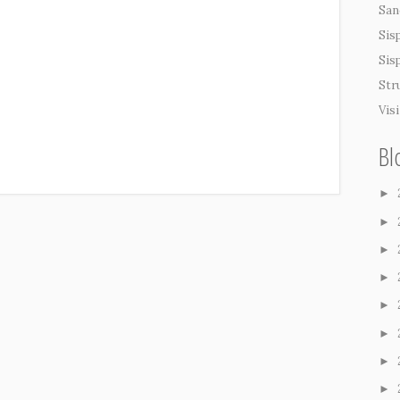
San
Sis
Sis
Str
Vis
Bl
►
►
►
►
►
►
►
►