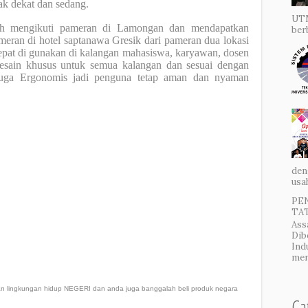
rak dekat dan sedang.
UTM
ngikuti pameran di Lamongan dan mendapatkan
ber
eran di hotel saptanawa Gresik dari pameran dua lokasi
epat di gunakan di kalangan mahasiswa, karyawan, dosen
esain khusus untuk semua kalangan dan sesuai dengan
 juga Ergonomis jadi penguna tetap aman dan nyaman
den
usa
PE
TAT
Ass
Dib
Ind
men
an lingkungan hidup NEGERI dan anda juga banggalah beli produk negara
Ca