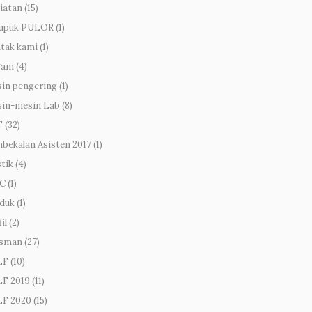
iatan
(15)
upuk PULOR
(1)
tak kami
(1)
gam
(4)
in pengering
(1)
in-mesin Lab
(8)
T
(32)
bekalan Asisten 2017
(1)
stik
(4)
C
(1)
duk
(1)
il
(2)
sman
(27)
LF
(10)
F 2019
(11)
F 2020
(15)