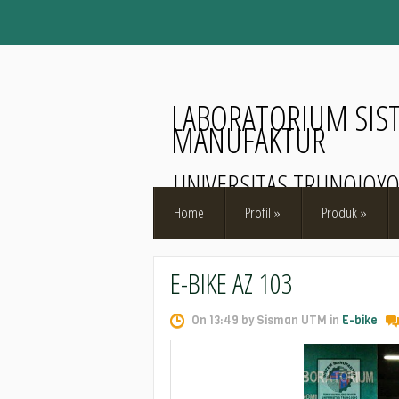
LABORATORIUM SIS
MANUFAKTUR
UNIVERSITAS TRUNOJOY
Home
Profil
»
Produk
»
E-BIKE AZ 103
On 13:49 by Sisman UTM in
E-bike