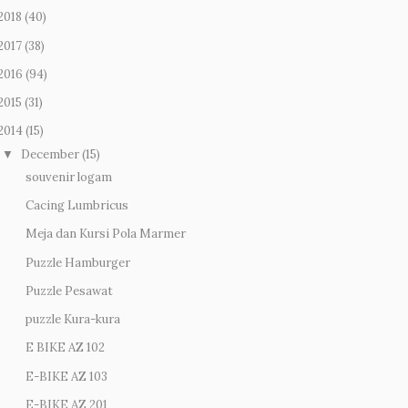
2018
(40)
2017
(38)
2016
(94)
2015
(31)
2014
(15)
December
(15)
▼
souvenir logam
Cacing Lumbricus
Meja dan Kursi Pola Marmer
Puzzle Hamburger
Puzzle Pesawat
puzzle Kura-kura
E BIKE AZ 102
E-BIKE AZ 103
E-BIKE AZ 201