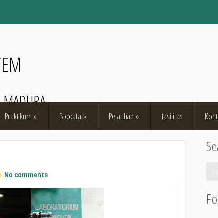
TEM
O MADURA
Praktikum
»
Biodata
»
Pelatihan
»
fasilitas
Kont
Se
No comments
Fo