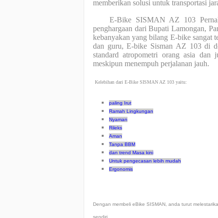
memberikan solusi untuk transportasi ja
E-Bike SISMAN AZ 103 Pernah me
penghargaan dari Bupati Lamongan, Pam
kebanyakan yang bilang E-bike sangat t
dan guru, E-bike Sisman AZ 103 di d
standard atropometri orang asia dan
meskipun menempuh perjalanan jauh.
Kelebihan dari E-Bike SISMAN AZ 103 yaitu:
paling Irut
Ramah Lingkungan
Nyaman
Rileks
Aman
Tanpa BBM
dan trend Masa kini
Untuk pengecasan lebih mudah
Ergonomis
Dengan membeli eBike SISMAN, anda turut melestarik
sendiri.