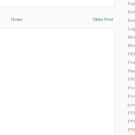
Keg
Ker
Home
Older Post
Kon
Lo
Mes
Mes
PB
Pem
Pla
PPI
Pro
Prof
pro
PT
PTL
PTL