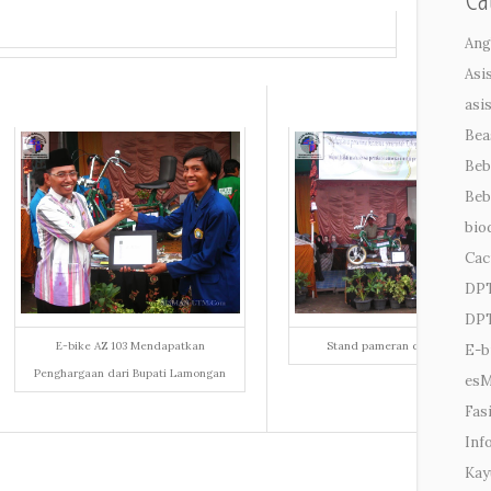
Ang
Asi
asi
Bea
Beb
Beb
bio
Cac
DP
DPT
E-bike AZ 103 Mendapatkan
Stand pameran di Lamongan
E-b
Penghargaan dari Bupati Lamongan
es
Fasi
Inf
Kay