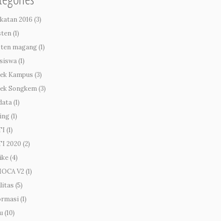
katan 2016
(3)
sten
(1)
sten magang
(1)
siswa
(1)
ek Kampus
(3)
ek Songkem
(3)
data
(1)
ing
(1)
TI
(1)
I 2020
(2)
Pameran E-Bike 103 di hotel
ike
(4)
Saptanawa Gresik
MOCA V2
(1)
litas
(5)
ormasi
(1)
u
(10)